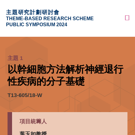
Skip
更多科大概覽
主題研究計劃研討會
to
科大新聞
學術部門索引
M
THEME-BASED RESEARCH SCHEME
main
生活@科大
圖書館
PUBLIC SYMPOSIUM 2024
content
校園地圖及指南
工作@科大
Sections
教授簡錄
認識科大
主題 1
Text
以幹細胞方法解析神經退行
Area
性疾病的分子基礎
T13-605/18-W
項目統籌人
Left
Text
Column
Area
葉玉如教授